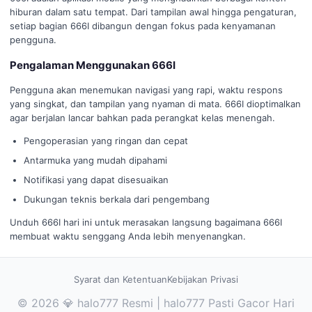
hiburan dalam satu tempat. Dari tampilan awal hingga pengaturan,
setiap bagian 666I dibangun dengan fokus pada kenyamanan
pengguna.
Pengalaman Menggunakan 666I
Pengguna akan menemukan navigasi yang rapi, waktu respons
yang singkat, dan tampilan yang nyaman di mata. 666I dioptimalkan
agar berjalan lancar bahkan pada perangkat kelas menengah.
Pengoperasian yang ringan dan cepat
Antarmuka yang mudah dipahami
Notifikasi yang dapat disesuaikan
Dukungan teknis berkala dari pengembang
Unduh 666I hari ini untuk merasakan langsung bagaimana 666I
membuat waktu senggang Anda lebih menyenangkan.
Syarat dan Ketentuan
Kebijakan Privasi
© 2026 💎 halo777 Resmi | halo777 Pasti Gacor Hari