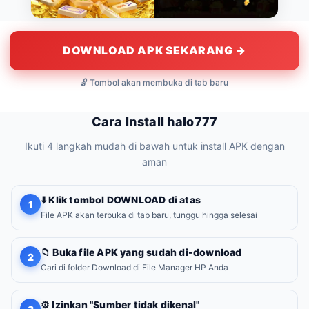
DOWNLOAD APK SEKARANG →
🔓 Tombol akan membuka di tab baru
Cara Install halo777
Ikuti 4 langkah mudah di bawah untuk install APK dengan
aman
⬇️ Klik tombol DOWNLOAD di atas
1
File APK akan terbuka di tab baru, tunggu hingga selesai
📁 Buka file APK yang sudah di-download
2
Cari di folder Download di File Manager HP Anda
⚙️ Izinkan "Sumber tidak dikenal"