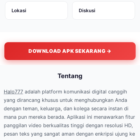
Lokasi
Diskusi
DOWNLOAD APK SEKARANG →
Tentang
Halo777
adalah platform komunikasi digital canggih
yang dirancang khusus untuk menghubungkan Anda
dengan teman, keluarga, dan kolega secara instan di
mana pun mereka berada. Aplikasi ini menawarkan fitur
panggilan video berkualitas tinggi dengan resolusi HD,
pesan teks yang sangat aman dengan enkripsi ujung ke