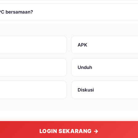
 PC bersamaan?
APK
Unduh
Diskusi
LOGIN SEKARANG →