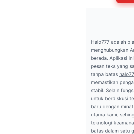
Halo777
adalah pla
menghubungkan And
berada. Aplikasi i
pesan teks yang s
tanpa batas
halo77
memastikan pengal
stabil. Selain fung
untuk berdiskusi 
baru dengan minat
utama kami, sehin
teknologi keamana
batas dalam satu 