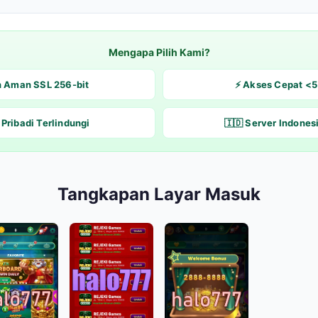
Mengapa Pilih Kami?
in Aman SSL 256-bit
⚡ Akses Cepat <5
a Pribadi Terlindungi
🇮🇩 Server Indonesi
Tangkapan Layar Masuk