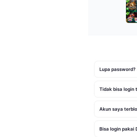
Lupa password? 
Tidak bisa login 
Akun saya terblo
Bisa login paka