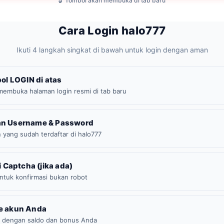
🔓 Tombol akan membuka di tab baru
Cara Login halo777
Ikuti 4 langkah singkat di bawah untuk login dengan aman
bol LOGIN di atas
embuka halaman login resmi di tab baru
an Username & Password
yang sudah terdaftar di halo777
i Captcha (jika ada)
untuk konfirmasi bukan robot
e akun Anda
n dengan saldo dan bonus Anda