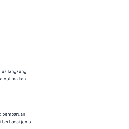
ulus langsung
dioptimalkan
ap pembaruan
 berbagai jenis